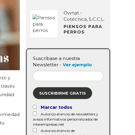
Ownat -
Cotécnica, S.C.C.L.
PIENSOS PARA
PERROS
Suscríbase a nuestra
Newsletter -
Ver ejemplo
rzo y
 través
SUSCRIBIRME GRATIS
munidad
Marcar todos
nfermedad
Autorizo el envío de newsletters y
avisos informativos personalizados de
to.
interempresas.net
Autorizo el envío de