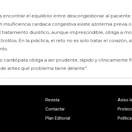
es encontrar el equilibrio entre descongestionar al paciente
insuficiencia cardiaca congestiva existe azotemia previa o
ratamiento diurético, aunque imprescindible, obliga a mon
rolitos. En la práctica, el reto no es solo tratar el corazón, s
nto.
to cardiópata obliga a ser prudente, rápido y clínicamente f
nde antes qué problema tiene delante”.
Revista
Aviso l
Contactar
Protec
Plan Editorial
Polític