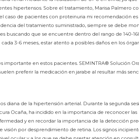
entes hipertensos. Sobre el tratamiento, Marisa Palmero 
 el caso de pacientes con proteinuria mi recomendación es 
dencia del tratamiento suministrado, siempre se debe moni
riores buscando que se encuentre dentro del rango de 140-16
ada 3-6 meses, estar atento a posibles daños en los órga
o es importante en estos pacientes. SEMINTRA® Solución Or
suelen preferir la medicación en jarabe al resultar más senci
s diana de la hipertensión arterial. Durante la segunda sesi
ura Ocaña, ha incidido en la importancia de reconocer las
fermedad y en recordar la importancia de la detección pre
 visión por desprendimiento de retina. Los signos incipien
ivel ocular y a los que se debe prestar atención en consult