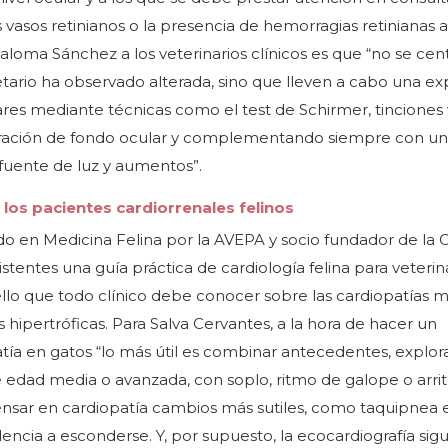
 vasos retinianos o la presencia de hemorragias retinianas a
Paloma Sánchez a los veterinarios clínicos es que “no se cen
etario ha observado alterada, sino que lleven a cabo una ex
res mediante técnicas como el test de Schirmer, tinciones 
ploración de fondo ocular y complementando siempre con un
uente de luz y aumentos”.
 los pacientes cardiorrenales felinos
ado en Medicina Felina por la AVEPA y socio fundador de la C
istentes una guía práctica de cardiología felina para veterin
llo que todo clínico debe conocer sobre las cardiopatías 
hipertróficas. Para Salva Cervantes, a la hora de hacer un
ía en gatos “lo más útil es combinar antecedentes, explor
de edad media o avanzada, con soplo, ritmo de galope o arri
ar en cardiopatía cambios más sutiles, como taquipnea 
dencia a esconderse. Y, por supuesto, la ecocardiografía sig