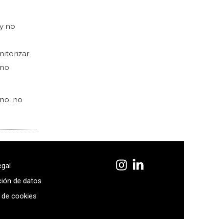
 y no
itorizar
ino
ino: no
egal
ción de datos
a de cookies