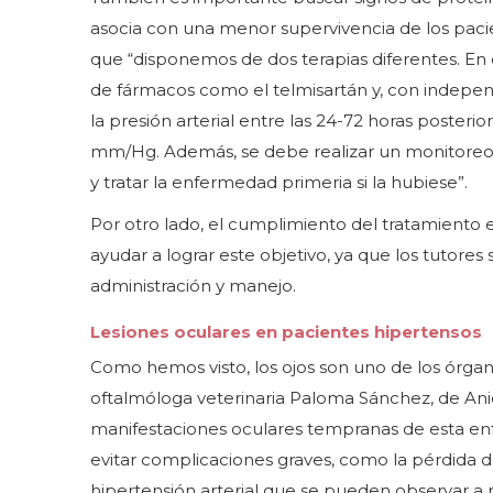
asocia con una menor supervivencia de los paci
que “disponemos de dos terapias diferentes. En
de fármacos como el telmisartán y, con indepen
la presión arterial entre las 24-72 horas poste
mm/Hg. Además, se debe realizar un monitoreo c
y tratar la enfermedad primeria si la hubiese”.
Por otro lado, el cumplimiento del tratamient
ayudar a lograr este objetivo, ya que los tutores 
administración y manejo.
Lesiones oculares en pacientes hipertensos
Como hemos visto, los ojos son uno de los órgano
oftalmóloga veterinaria Paloma Sánchez, de Anic
manifestaciones oculares tempranas de esta en
evitar complicaciones graves, como la pérdida de
hipertensión arterial que se pueden observar a n