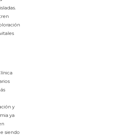
isladas.
tren
ploración
vitales
línica
arios
más
ación y
tmia ya
en
ue siendo