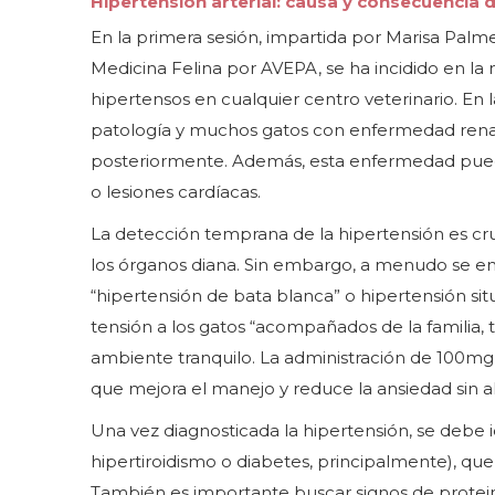
Hipertensión arterial: causa y consecuencia 
En la primera sesión, impartida por Marisa Palmer
Medicina Felina por AVEPA, se ha incidido en l
hipertensos en cualquier centro veterinario. En l
patología y muchos gatos con enfermedad renal 
posteriormente. Además, esta enfermedad pued
o lesiones cardíacas.
La detección temprana de la hipertensión es cru
los órganos diana. Sin embargo, a menudo se en
“hipertensión de bata blanca” o hipertensión si
tensión a los gatos “acompañados de la familia, 
ambiente tranquilo. La administración de 100mg 
que mejora el manejo y reduce la ansiedad sin alt
Una vez diagnosticada la hipertensión, se debe 
hipertiroidismo o diabetes, principalmente), que
También es importante buscar signos de proteinu