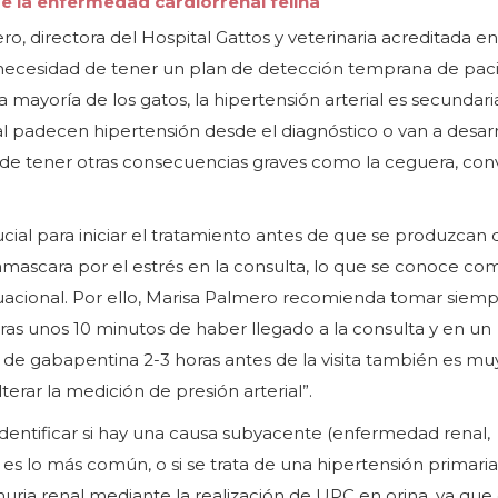
de la enfermedad cardiorrenal felina
o, directora del Hospital Gattos y veterinaria acreditada en
a necesidad de tener un plan de detección temprana de pac
a mayoría de los gatos, la hipertensión arterial es secundari
padecen hipertensión desde el diagnóstico o van a desarr
e tener otras consecuencias graves como la ceguera, con
cial para iniciar el tratamiento antes de que se produzcan
mascara por el estrés en la consulta, lo que se conoce co
tuacional. Por ello, Marisa Palmero recomienda tomar siemp
tras unos 10 minutos de haber llegado a la consulta y en un
de gabapentina 2-3 horas antes de la visita también es muy 
erar la medición de presión arterial”.
identificar si hay una causa subyacente (enfermedad renal,
 es lo más común, o si se trata de una hipertensión primaria
ria renal mediante la realización de UPC en orina, ya que 