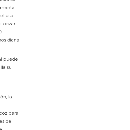
comenta
el uso
torizar
0
nos diana
al puede
lla su
ón, la
coz para
tes de
a