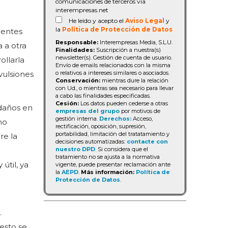
comunicaciones de terceros vía
interempresas.net
He leído y acepto el
Aviso Legal
y
la
Política de Protección de Datos
ientes
Responsable:
Interempresas Media, S.L.U.
a a otra
Finalidades:
Suscripción a nuestra(s)
newsletter(s). Gestión de cuenta de usuario.
ollarla
Envío de emails relacionados con la misma
o relativos a intereses similares o asociados.
vulsiones
Conservación:
mientras dure la relación
con Ud., o mientras sea necesario para llevar
a cabo las finalidades especificadas.
Cesión:
Los datos pueden cederse a otras
 daños en
empresas del grupo
por motivos de
gestión interna.
Derechos:
Acceso,
mo
rectificación, oposición, supresión,
portabilidad, limitación del tratatamiento y
re la
decisiones automatizadas:
contacte con
nuestro DPD
. Si considera que el
tratamiento no se ajusta a la normativa
útil, ya
vigente, puede presentar reclamación ante
la
AEPD
.
Más información:
Política de
Protección de Datos
.
.
esto se