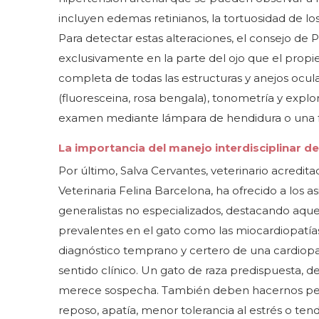
incluyen edemas retinianos, la tortuosidad de los
Para detectar estas alteraciones, el consejo de 
exclusivamente en la parte del ojo que el propi
completa de todas las estructuras y anejos ocula
(fluoresceina, rosa bengala), tonometría y ex
examen mediante lámpara de hendidura o una f
La importancia del manejo interdisciplinar de
Por último, Salva Cervantes, veterinario acredit
Veterinaria Felina Barcelona, ha ofrecido a los as
generalistas no especializados, destacando aque
prevalentes en el gato como las miocardiopatías 
diagnóstico temprano y certero de una cardiopat
sentido clínico. Un gato de raza predispuesta, 
merece sospecha. También deben hacernos pens
reposo, apatía, menor tolerancia al estrés o ten