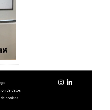
egal
ción de datos
a de cookies