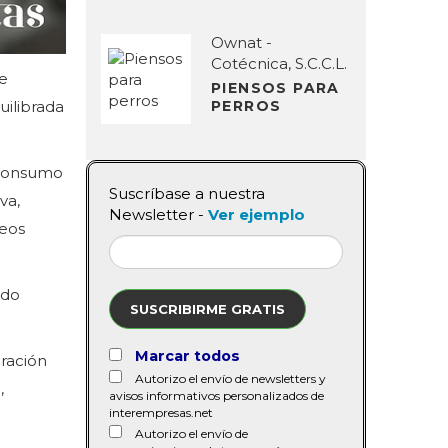
Ownat -
Cotécnica, S.C.C.L.
e
PIENSOS PARA
PERROS
uilibrada
 consumo
Suscríbase a nuestra
va,
Newsletter -
Ver ejemplo
teos
ndo
SUSCRIBIRME GRATIS
Marcar todos
ración
Autorizo el envío de newsletters y
,
avisos informativos personalizados de
interempresas.net
Autorizo el envío de