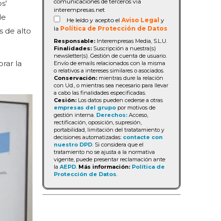
comunicaciones de terceros vía
s'
interempresas.net
de
He leído y acepto el
Aviso Legal
y
la
Política de Protección de Datos
s de alto
Responsable:
Interempresas Media, S.L.U.
Finalidades:
Suscripción a nuestra(s)
newsletter(s). Gestión de cuenta de usuario.
rar la
Envío de emails relacionados con la misma
o relativos a intereses similares o asociados.
Conservación:
mientras dure la relación
con Ud., o mientras sea necesario para llevar
a cabo las finalidades especificadas.
Cesión:
Los datos pueden cederse a otras
empresas del grupo
por motivos de
gestión interna.
Derechos:
Acceso,
rectificación, oposición, supresión,
portabilidad, limitación del tratatamiento y
decisiones automatizadas:
contacte con
nuestro DPD
. Si considera que el
tratamiento no se ajusta a la normativa
vigente, puede presentar reclamación ante
la
AEPD
.
Más información:
Política de
Protección de Datos
.