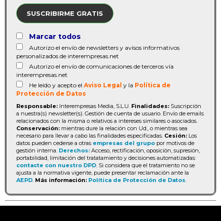
SUSCRIBIRME GRATIS
Marcar todos
Autorizo el envío de newsletters y avisos informativos
personalizados de interempresas.net
Autorizo el envío de comunicaciones de terceros vía
interempresas.net
He leído y acepto el
Aviso Legal
y la
Política de
Protección de Datos
Responsable:
Interempresas Media, S.L.U.
Finalidades:
Suscripción
a nuestra(s) newsletter(s). Gestión de cuenta de usuario. Envío de emails
relacionados con la misma o relativos a intereses similares o asociados.
Conservación:
mientras dure la relación con Ud., o mientras sea
necesario para llevar a cabo las finalidades especificadas.
Cesión:
Los
datos pueden cederse a otras
empresas del grupo
por motivos de
gestión interna.
Derechos:
Acceso, rectificación, oposición, supresión,
portabilidad, limitación del tratatamiento y decisiones automatizadas:
contacte con nuestro DPD
. Si considera que el tratamiento no se
ajusta a la normativa vigente, puede presentar reclamación ante la
AEPD
.
Más información:
Política de Protección de Datos
.