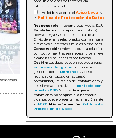
comunicaciones de terceros vía
interempresas.net
He leído y acepto el
Aviso Legal
y
la
Política de Protección de Datos
Responsable:
Interempresas Media, S.L.U.
Finalidades:
Suscripción a nuestra(s)
newsletter(s). Gestión de cuenta de usuario.
Envío de emails relacionados con la misma
o relativos a intereses similares o asociados.
Conservación:
mientras dure la relación
con Ud., o mientras sea necesario para llevar
a cabo las finalidades especificadas.
Cesión:
Los datos pueden cederse a otras
empresas del grupo
por motivos de
gestión interna.
Derechos:
Acceso,
rectificación, oposición, supresión,
rempresas
portabilidad, limitación del tratatamiento y
decisiones automatizadas:
contacte con
nuestro DPD
. Si considera que el
tratamiento no se ajusta a la normativa
vigente, puede presentar reclamación ante
la
AEPD
.
Más información:
Política de
Protección de Datos
.